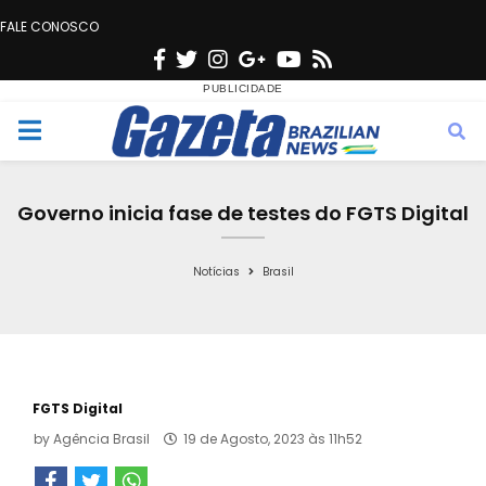
FALE CONOSCO
F
T
I
G
Y
R
a
w
n
o
o
s
c
i
s
o
u
s
M
e
t
t
g
t
e
b
t
a
l
u
Governo inicia fase de testes do FGTS Digital
o
e
g
e
b
n
o
r
r
e
Notícias
Brasil
k
a
u
m
FGTS Digital
by
Agência Brasil
19 de Agosto, 2023 às 11h52