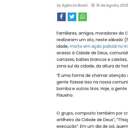
by
Agência Brasil
19 de Agosto, 202
Familiares, amigos, moradores da C
realizaram um ato, neste sábado (19
idade,
morto em ação policial no i
acesso à Cidade de Deus, comunid
cartazes, balões brancos e caixõe
zona sul da cidade, da altura do ho
“É uma forma de chamar atenção d
gente fizesse isso na nossa comunid
bomba e outros tiros. Hoje, a gente 
Flausino.
O grupo, composto também por cria
artilheiro da Cidade de Deus”, “Thia
execução”. Em um dia de sol, quem 