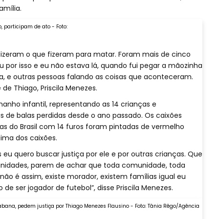
amília.
, participam de ato - Foto:
s fizeram o que fizeram para matar. Foram mais de cinco
ou por isso e eu não estava lá, quando fui pegar a mãozinha
ora, e outras pessoas falando as coisas que aconteceram.
 de Thiago, Priscila Menezes.
anho infantil, representando as 14 crianças e
 de balas perdidas desde o ano passado. Os caixões
ras do Brasil com 14 furos foram pintadas de vermelho
ima dos caixões.
 eu quero buscar justiça por ele e por outras crianças. Que
unidades, parem de achar que toda comunidade, toda
 não é assim, existe morador, existem famílias igual eu
de ser jogador de futebol”, disse Priscila Menezes.
cabana, pedem justiça por Thiago Menezes Flausino - Foto: Tânia Rêgo/Agência