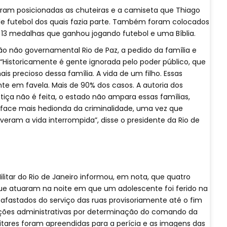
oram posicionadas as chuteiras e a camiseta que Thiago
 de futebol dos quais fazia parte. Também foram colocados
 13 medalhas que ganhou jogando futebol e uma Bíblia.
ão não governamental Rio de Paz, a pedido da família e
“Historicamente é gente ignorada pelo poder público, que
s precioso dessa família. A vida de um filho. Essas
 em favela. Mais de 90% dos casos. A autoria dos
tiça não é feita, o estado não ampara essas famílias,
 face mais hedionda da criminalidade, uma vez que
eram a vida interrompida”, disse o presidente da Rio de
Militar do Rio de Janeiro informou, em nota, que quatro
e atuaram na noite em que um adolescente foi ferido na
afastados do serviço das ruas provisoriamente até o fim
ções administrativas por determinação do comando da
itares foram apreendidas para a perícia e as imagens das