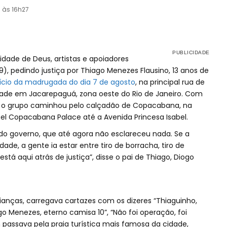
3 às 16h27
idade de Deus, artistas e apoiadores
), pedindo justiça por Thiago Menezes Flausino, 13 anos de
nício da madrugada do dia 7 de agosto
, na principal rua de
ade em Jacarepaguá, zona oeste do Rio de Janeiro. Com
s, o grupo caminhou pelo calçadão de Copacabana, na
tel Copacabana Palace até a Avenida Princesa Isabel.
o governo, que até agora não esclareceu nada. Se a
ade, a gente ia estar entre tiro de borracha, tiro de
está aqui atrás de justiça”, disse o pai de Thiago, Diogo
nças, carregava cartazes com os dizeres “Thiaguinho,
go Menezes, eterno camisa 10”, “Não foi operação, foi
passava pela praia turística mais famosa da cidade,