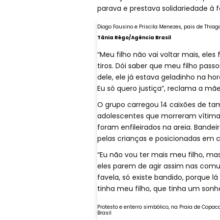
parava e prestava solidariedade à f
Diogo Fausino e Priscila Menezes, pais de Thiago
Tânia Rêgo/Agência Brasil
“Meu filho não vai voltar mais, ele
tiros. Dói saber que meu filho pass
dele, ele já estava geladinho na h
Eu só quero justiça”, reclama a mãe
O grupo carregou 14 caixões de tam
adolescentes que morreram vítimas
foram enfileirados na areia. Bandei
pelas crianças e posicionadas em c
“Eu não vou ter mais meu filho, mas
eles parem de agir assim nas com
favela, só existe bandido, porque lá
tinha meu filho, que tinha um sonho 
Protesto e enterro simbólico, na Praia de Copa
Brasil