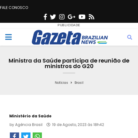
FALE CONOSCO
F
T
I
G
Y
R
a
w
n
o
o
s
c
i
s
o
u
s
M
e
t
t
g
t
e
b
t
a
l
u
Ministra da Saúde participa de reunião de
o
e
g
e
b
ministros do G20
n
o
r
r
e
k
a
Notícias
Brasil
u
m
Ministério da Saúde
by
Agência Brasil
19 de Agosto, 2023 às 18h42