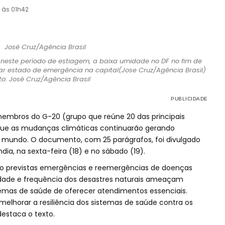
3 às 01h42
neste período de estiagem, a baixa umidade no DF no fim de
ar estado de emergência na capital(Jose Cruz/Agência Brasil)
to: José Cruz/Agência Brasil
membros do G-20 (grupo que reúne 20 das principais
ue as mudanças climáticas continuarão gerando
o mundo. O documento, com 25 parágrafos, foi divulgado
ndia, na sexta-feira (18) e no sábado (19).
 previstas emergências e reemergências de doenças
idade e frequência dos desastres naturais ameaçam
temas de saúde de oferecer atendimentos essenciais.
lhorar a resiliência dos sistemas de saúde contra os
estaca o texto.