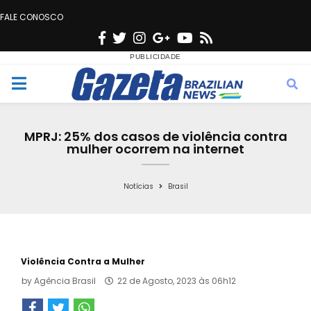
FALE CONOSCO
F
T
I
G
Y
R
a
w
n
o
o
s
c
i
s
o
u
s
M
e
t
t
g
t
e
b
t
a
l
u
MPRJ: 25% dos casos de violência contra
o
e
g
e
b
mulher ocorrem na internet
n
o
r
r
e
k
a
Notícias
Brasil
u
m
Violência Contra a Mulher
by
Agência Brasil
22 de Agosto, 2023 às 06h12