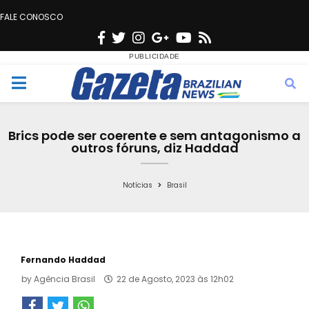
FALE CONOSCO
F
T
I
G
Y
R
a
w
n
o
o
s
c
i
s
o
u
s
M
e
t
t
g
t
e
b
t
a
l
u
Brics pode ser coerente e sem antagonismo a
o
e
g
e
b
outros fóruns, diz Haddad
n
o
r
r
e
k
a
Notícias
Brasil
u
m
Fernando Haddad
by
Agência Brasil
22 de Agosto, 2023 às 12h02