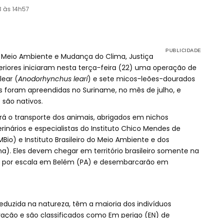
3 às 14h57
do Meio Ambiente e Mudança do Clima, Justiça
eriores iniciaram nesta terça-feira (22) uma operação de
lear (
Anodorhynchus leari
) e sete micos-leões-dourados
s foram apreendidas no Suriname, no mês de julho, e
 são nativos.
rá o transporte dos animais, abrigados em nichos
erinários e especialistas do Instituto Chico Mendes de
io) e Instituto Brasileiro do Meio Ambiente e dos
a). Eles devem chegar em território brasileiro somente na
ão por escala em Belém (PA) e desembarcarão em
duzida na natureza, têm a maioria dos indivíduos
ação e são classificados como Em perigo (EN) de