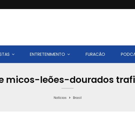
STAS
ENTRETENIMENTO
FURACÃO
PODC
e micos-leões-dourados traf
Notícias
Brasil