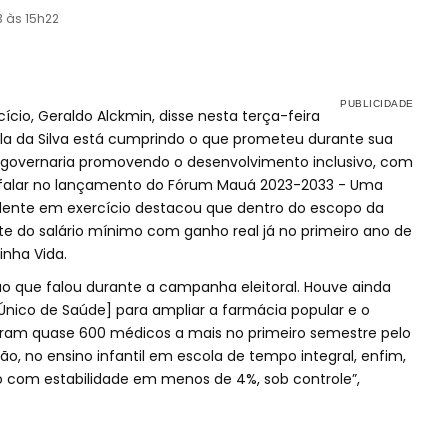
3 às 15h22
cio, Geraldo Alckmin, disse nesta terça-feira
Lula da Silva está cumprindo o que prometeu durante sua
overnaria promovendo o desenvolvimento inclusivo, com
Ao falar no lançamento do Fórum Mauá 2023-2033 - Uma
dente em exercício destacou que dentro do escopo da
te do salário mínimo com ganho real já no primeiro ano de
inha Vida.
 ao que falou durante a campanha eleitoral. Houve ainda
Único de Saúde] para ampliar a farmácia popular e o
oram quase 600 médicos a mais no primeiro semestre pelo
, no ensino infantil em escola de tempo integral, enfim,
o com estabilidade em menos de 4%, sob controle”,