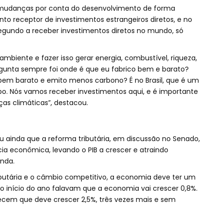
r mudanças por conta do desenvolvimento de forma
uinto receptor de investimentos estrangeiros diretos, e no
segundo a receber investimentos diretos no mundo, só
ambiente e fazer isso gerar energia, combustível, riqueza,
gunta sempre foi onde é que eu fabrico bem e barato?
 bem barato e emito menos carbono? É no Brasil, que é um
o. Nós vamos receber investimentos aqui, e é importante
s climáticas”, destacou.
 ainda que a reforma tributária, em discussão no Senado,
cia econômica, levando o PIB a crescer e atraindo
enda.
ibutária e o câmbio competitivo, a economia deve ter um
o início do ano falavam que a economia vai crescer 0,8%.
ecem que deve crescer 2,5%, três vezes mais e sem