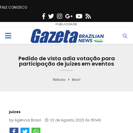
FALE CONOSCO
F
T
I
G
Y
R
a
w
n
o
o
s
c
i
s
o
u
s
M
e
t
t
g
t
e
b
t
a
l
u
Pedido de vista adia votação para
o
e
g
e
b
participação de juízes em eventos
n
o
r
r
e
k
a
Notícias
Brasil
u
m
juizes
by
Agência Brasil
22 de Agosto, 2023 às 15h43