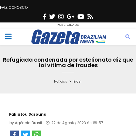
FALE CONOSCO
F
T
I
G
Y
R
a
w
n
o
o
s
c
i
s
o
u
s
M
e
t
t
g
t
e
b
t
a
l
u
Refugiada condenada por estelionato diz que
o
e
g
e
b
foi vítima de fraudes
n
o
r
r
e
k
a
Notícias
Brasil
u
m
Falilatou Sarouna
by
Agência Brasil
22 de Agosto, 2023 às 18h57