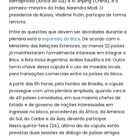
Ramaphosa (África do Sul) e Xi Jinping (China), e o
primeiro-ministro da Índia, Narendra Modi. O
presidente da Rússia, Vladimir Putin, participa de forma
remota.
Entre as questões que devem ser abordadas durante a
plenária está a
expansão do Brics
. De acordo com o
Ministério das Relações Exteriores, ao menos 22 países
já manifestaram formalmente interesse em integrar o
Brics. A lista inclui Argentina, Arábia Saudita e Irã. Outro
tema chave dessa cúpula é o uso de moedas locais
para transações comerciais entre os países do bloco.
A partir das 6h horas, pelo horário de Brasília, a cúpula
prossegue com uma plenária ampliada, quando cerca
de 40 países convidados, em sua maioria chefes de
Estado e de governo de nações interessadas em
ingressar no bloco, procedentes da África, da América
do Sul, do Caribe e da Ásia, deverão participar.
Nesta quinta-feira (24), último dia da cúpula, estão
previstas duas sessões de diálogo de países amigos