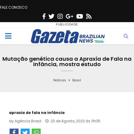
FALE CONOSCO
F
T
I
G
Y
R
a
w
n
o
o
s
c
i
s
o
u
s
M
e
t
t
g
t
e
b
t
a
l
u
Mutação genética causa a Apraxia de Fala na
o
e
g
e
b
Infância, mostra estudo
n
o
r
r
e
k
a
Notícias
Brasil
u
m
apraxia de fala na infância
by
Agência Brasil
23 de Agosto, 2023 às 11h35