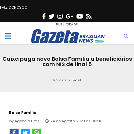
FALE CONOSCO
F
T
I
G
Y
R
a
w
n
o
o
s
c
i
s
o
u
s
M
e
t
t
g
t
e
b
t
a
l
u
Caixa paga novo Bolsa Família a beneficiários
o
e
g
e
b
com NIS de final 5
n
o
r
r
e
k
a
Notícias
Brasil
u
m
Bolsa Família
by
Agência Brasil
24 de Agosto, 2023 às 08h11