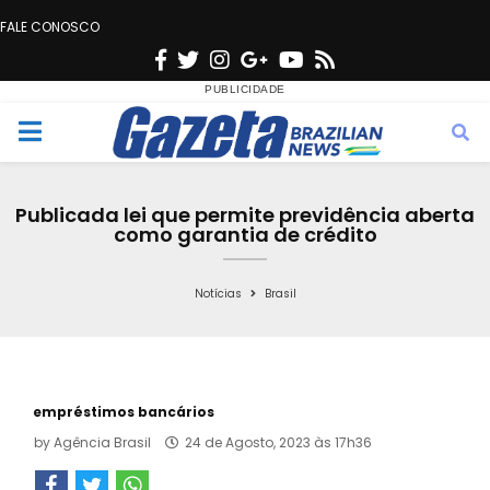
FALE CONOSCO
F
T
I
G
Y
R
a
w
n
o
o
s
c
i
s
o
u
s
M
e
t
t
g
t
e
b
t
a
l
u
Publicada lei que permite previdência aberta
o
e
g
e
b
como garantia de crédito
n
o
r
r
e
k
a
Notícias
Brasil
u
m
empréstimos bancários
by
Agência Brasil
24 de Agosto, 2023 às 17h36