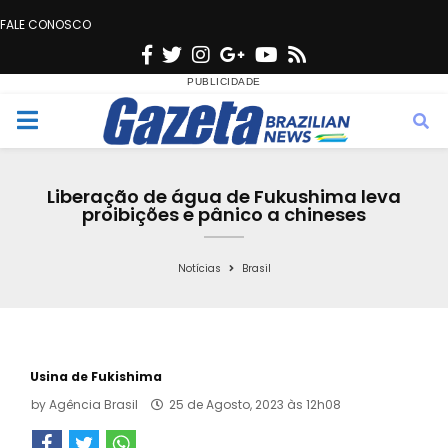
FALE CONOSCO
F
T
I
G
Y
R
a
w
n
o
o
s
c
i
s
o
u
s
M
e
t
t
g
t
e
b
t
a
l
u
Liberação de água de Fukushima leva
o
e
g
e
b
proibições e pânico a chineses
n
o
r
r
e
k
a
Notícias
Brasil
u
m
Usina de Fukishima
by
Agência Brasil
25 de Agosto, 2023 às 12h08