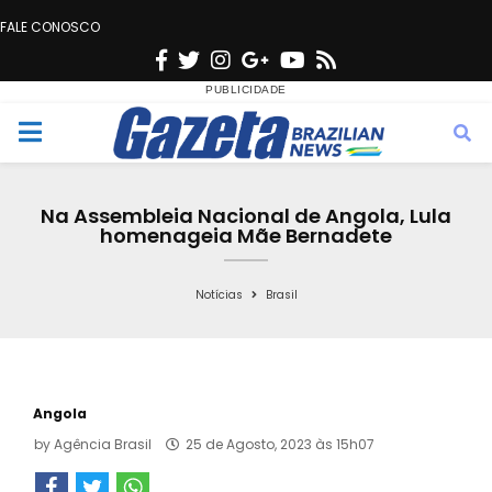
FALE CONOSCO
F
T
I
G
Y
R
a
w
n
o
o
s
c
i
s
o
u
s
M
e
t
t
g
t
e
b
t
a
l
u
Na Assembleia Nacional de Angola, Lula
o
e
g
e
b
homenageia Mãe Bernadete
n
o
r
r
e
k
a
Notícias
Brasil
u
m
Angola
by
Agência Brasil
25 de Agosto, 2023 às 15h07