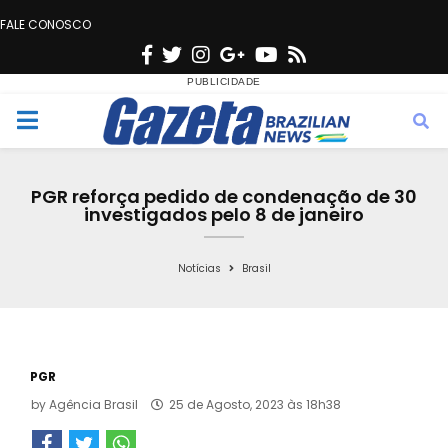
FALE CONOSCO
F
T
I
G
Y
R
a
w
n
o
o
s
c
i
s
o
u
s
M
e
t
t
g
t
e
b
t
a
l
u
PGR reforça pedido de condenação de 30
o
e
g
e
b
investigados pelo 8 de janeiro
n
o
r
r
e
k
a
Notícias
Brasil
u
m
PGR
by
Agência Brasil
25 de Agosto, 2023 às 18h38