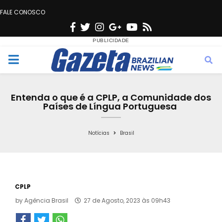
FALE CONOSCO
F
T
I
G
Y
R
a
w
n
o
o
s
c
i
s
o
u
s
M
e
t
t
g
t
e
b
t
a
l
u
Entenda o que é a CPLP, a Comunidade dos
o
e
g
e
b
Países de Língua Portuguesa
n
o
r
r
e
k
a
Notícias
Brasil
u
m
CPLP
by
Agência Brasil
27 de Agosto, 2023 às 09h43