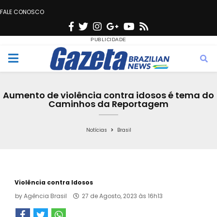
FALE CONOSCO
F
T
I
G
Y
R
a
w
n
o
o
s
c
i
s
o
u
s
M
e
t
t
g
t
e
b
t
a
l
u
Aumento de violência contra idosos é tema do
o
e
g
e
b
Caminhos da Reportagem
n
o
r
r
e
k
a
Notícias
Brasil
u
m
Violência contra Idosos
by
Agência Brasil
27 de Agosto, 2023 às 16h13