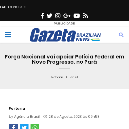
FALE CONOSCO
F
T
I
G
Y
R
a
w
n
o
o
s
c
i
s
o
u
s
M
e
t
t
g
t
e
b
t
a
l
u
Força Nacional vai apoiar Polícia Federal em
o
e
g
e
b
Novo Progresso, no Pará
n
o
r
r
e
k
a
Notícias
Brasil
u
m
Portaria
by
Agência Brasil
28 de Agosto, 2023 às 09h58