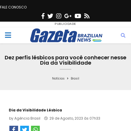
FALE CONOSCO
F
T
I
G
Y
R
a
w
n
o
o
s
c
i
s
o
u
s
M
e
t
t
g
t
e
b
t
a
l
u
Dez perfis lésbicos para você conhecer nesse
o
e
g
e
b
Dia da Visibilidade
n
o
r
r
e
k
a
Notícias
Brasil
u
m
Dia da Visibilidade Lésbica
by
Agência Brasil
29 de Agosto, 2023 às 07h33