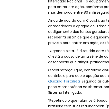
Interligado Nacional – o equipame
para entrar em ação, conforme prev
mas demorou entre 80 milissegundo
Ainda de acordo com Ciocchi, ao te
antecederam o apagão do último dia
desligamento das fontes geradoras
receber “a pista” de que o equip
previsto para entrar em ação, os t
“A grande pista, já discutida com 
aí está a causa de uma série de out
desconexão que atingiu praticament
Ciochi reforçou que, conforme div
contribuiu para que o apagão acon
Quixadá-Fortaleza
. Segundo as aut
pane momentânea no sistema, por 
Sistema Interligado.
“Repetindo o que falamos à época, 
brasileiro tem suas redundâncias [