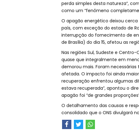
perda simples desta natureza”, come
como um “fenômeno completament
O apagão energético deixou cerca 
país, com exceção do estado de Ror
interrupção do fornecimento de ene
de Brasília) do dia 15, afetou as reg
Nas regiões Sul, Sudeste e Centro-O
quase que integralmente em menos
demorou mais. Foram necessárias t
afetada. O impacto foi ainda maior
recuperação enfrentou algumas dif
estava recuperada”, apontou o dire
apagão foi “de grandes proporções”
O detalhamento das causas e respo
consolidado que o ONS divulgará n