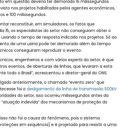
nto em questão deveria ter demorado 15 milissegundos
isto nos projetos habilitados pelos agentes econômicos,
s e 100 milissegundos.
ntar reconstituir, em simuladores, os fatos que
 15, os especialistas do setor não conseguiam obter o
 usando o tempo de resposta indicado nos projetos. Só ao
amento de uma usina pode ter demorado além do tempo
écnicos conseguiram reproduzir o evento.
técnicos, engenheiros e com vários
experts
do setor, é que
ros eventos, de aberturas de linhas, que levaram a esta
e todo o Brasil”, acrescentou o diretor-geral do ONS.
ulgado anteriormente, o chamado “evento zero” que
tecesse foi o
desligamento da linha de transmissão 500kV
oridades do setor, isso ocorreu milissegundos antes da
“atuação indevida” dos mecanismos de proteção do
isso não foi a causa do fenômeno, pois o sistema
proteções em sequência] e é projetado para resistir a uma