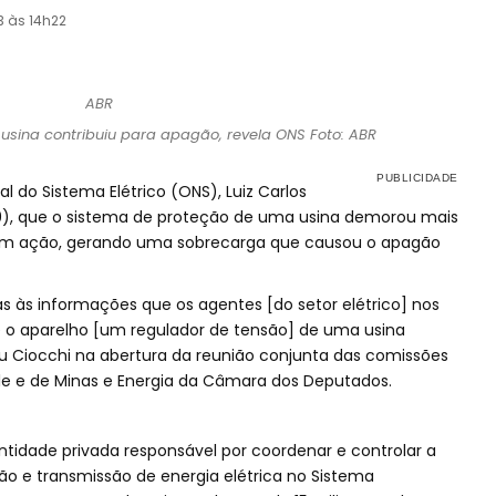
3 às 14h22
sina contribuiu para apagão, revela ONS Foto: ABR
l do Sistema Elétrico (ONS), Luiz Carlos
(29), que o sistema de proteção de uma usina demorou mais
 em ação, gerando uma sobrecarga que causou o apagão
ças às informações que os agentes [do setor elétrico] nos
o aparelho [um regulador de tensão] de uma usina
u Ciocchi na abertura da reunião conjunta das comissões
ole e de Minas e Energia da Câmara dos Deputados.
ntidade privada responsável por coordenar e controlar a
o e transmissão de energia elétrica no Sistema