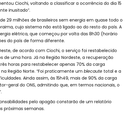
ntou Ciochi, voltando a classificar a ocorrência do dia 15
e inusitado”.
de 29 milhões de brasileiros sem energia em quase todo o
aima, cujo sistema não está ligado ao do resto do país. A
rgia elétrica, que começou por volta das 8h30 (horário
iões do país de forma diferente.
este, de acordo com Ciochi, o serviço foi restabelecido
 de uma hora. Já na Região Nordeste, a recuperação
rês horas para restabelecer apenas 70% da carga
 na Região Norte. “Foi praticamente um
blecaute
total e a
iculdades. Ainda assim, às 15h49, mais de 90% da carga
tor-geral do ONS, admitindo que, em termos nacionais, o
.
nsabilidades pelo apagão constarão de um relatório
as próximas semanas.