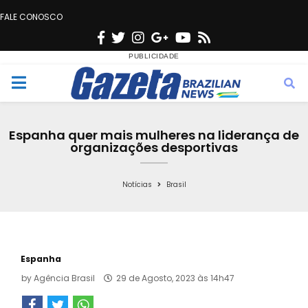
FALE CONOSCO
F
T
I
G
Y
R
a
w
n
o
o
s
c
i
s
o
u
s
M
e
t
t
g
t
e
b
t
a
l
u
Espanha quer mais mulheres na liderança de
o
e
g
e
b
organizações desportivas
n
o
r
r
e
k
a
Notícias
Brasil
u
m
Espanha
by
Agência Brasil
29 de Agosto, 2023 às 14h47