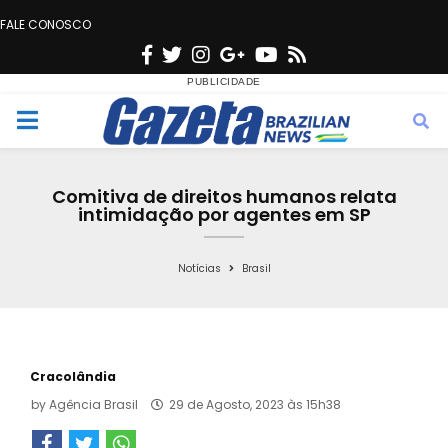
FALE CONOSCO
F
T
I
G
Y
R
a
w
n
o
o
s
c
i
s
o
u
s
M
e
t
t
g
t
e
b
t
a
l
u
Comitiva de direitos humanos relata
o
e
g
e
b
intimidação por agentes em SP
n
o
r
r
e
k
a
Notícias
Brasil
u
m
Cracolândia
by
Agência Brasil
29 de Agosto, 2023 às 15h38