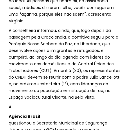
do local. As pessoas que ficam ali, da assistência
social, médicos, disseram: olha, vocês conseguiram
uma façanha, porque eles não saem", acrescenta
Virgínia.
A conselheira informou, ainda, que, logo depois da
passagem pela Cracolândia, a comitiva seguiu para a
Paróquia Nossa Senhora da Paz, na Liberdade, que
desenvolve ações a imigrantes e refugiados, e
cumprirá, ao longo do dia, agenda com líderes do
movimento das domésticas e da Central Única dos
Trabalhadores (CUT). Amanhã (30), os representantes
do CNDH devem se reunir com o padre Julio Lancellotti
e, na próxima sexta-feira (1º), com lideranças do
movimento da população em situação de rua, no
Espaço Sociocultural Cisarte, na Bela Vista.
A
Agência Brasil
questionou a Secretaria Municipal de Segurança
Urbana, a quem a GCM responde, e aguarda