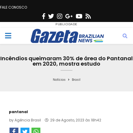
FALE CONOSCO
F
T
I
G
Y
R
a
w
n
o
o
s
c
i
s
o
u
s
M
e
t
t
g
t
e
b
t
a
l
u
Incêndios queimaram 30% de área do Pantanal
o
e
g
e
b
em 2020, mostra estudo
n
o
r
r
e
k
a
Notícias
Brasil
u
m
pantanal
by
Agência Brasil
29 de Agosto, 2023 às 18h42