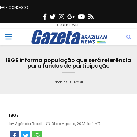
FALE CONOSCO
F
T
I
G
Y
R
a
w
n
o
o
s
c
i
s
o
u
s
M
e
t
t
g
t
e
b
t
a
l
u
IBGE informa população que será referência
o
e
g
e
b
para fundos de participação
n
o
r
r
e
k
a
Notícias
Brasil
u
m
IBGE
by
Agência Brasil
31 de Agosto, 2023 às 11h17