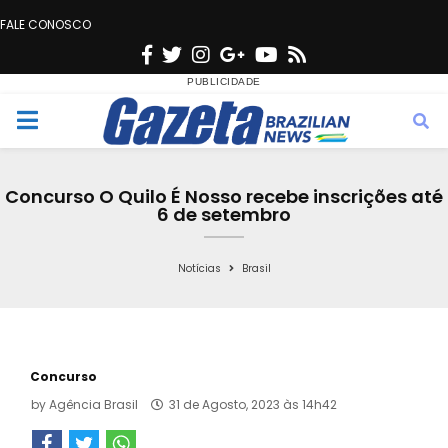
FALE CONOSCO
F
T
I
G
Y
R
a
w
n
o
o
s
c
i
s
o
u
s
M
e
t
t
g
t
e
b
t
a
l
u
Concurso O Quilo É Nosso recebe inscrições até
o
e
g
e
b
6 de setembro
n
o
r
r
e
k
a
Notícias
Brasil
u
m
Concurso
by
Agência Brasil
31 de Agosto, 2023 às 14h42