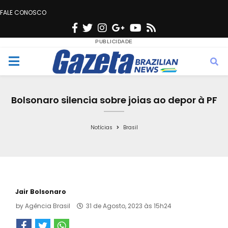
FALE CONOSCO
F
T
I
G
Y
R
a
w
n
o
o
s
c
i
s
o
u
s
M
e
t
t
g
t
e
b
t
a
l
u
Bolsonaro silencia sobre joias ao depor à PF
o
e
g
e
b
n
o
r
r
e
Notícias
Brasil
k
a
u
m
Jair Bolsonaro
by
Agência Brasil
31 de Agosto, 2023 às 15h24