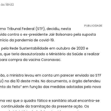
 às 18h32
emo Tribunal Federal (STF), decidiu, nesta
vida contra o ex-presidente Jair Bolsonaro pela suposta
nício da pandemia de covid-19.
 pela Rede Sustentabilidade em outubro de 2020 e
 que teria desautorizado o Ministério da Saúde a realizar
 para compra da vacina Coronavac.
ção, o ministro levou em conta um parecer enviado ao STF
U) no dia 10 deste mês. No documento, o órgão defendeu
nto do feito” em função das medidas adotadas pelo novo
uma vez que o quadro fático e sanitário atual encontra-se
a continuidade da tramitação da presente ação. Os