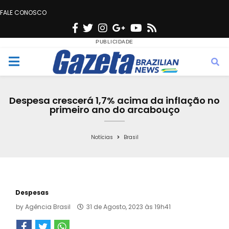
FALE CONOSCO
F
T
I
G
Y
R
a
w
n
o
o
s
c
i
s
o
u
s
M
e
t
t
g
t
e
b
t
a
l
u
Despesa crescerá 1,7% acima da inflação no
o
e
g
e
b
primeiro ano do arcabouço
n
o
r
r
e
k
a
Notícias
Brasil
u
m
Despesas
by
Agência Brasil
31 de Agosto, 2023 às 19h41