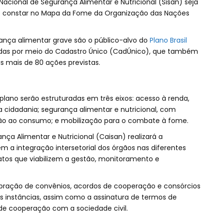
Nacional de Segurança Alimentar e Nutricional (Sisan) seja
e de constar no Mapa da Fome da Organização das Nações
ança alimentar grave são o público-alvo do
Plano Brasil
adas por meio do Cadastro Único (CadÚnico), que também
s mais de 80 ações previstas.
plano serão estruturadas em três eixos: acesso à renda,
cidadania; segurança alimentar e nutricional, com
o ao consumo; e mobilização para o combate à fome.
nça Alimentar e Nutricional (Caisan) realizará a
 a integração intersetorial dos órgãos nas diferentes
r atos que viabilizem a gestão, monitoramento e
bração de convênios, acordos de cooperação e consórcios
es instâncias, assim como a assinatura de termos de
e cooperação com a sociedade civil.