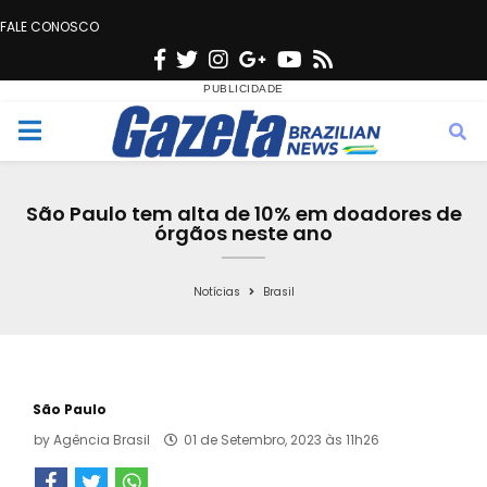
FALE CONOSCO
F
T
I
G
Y
R
a
w
n
o
o
s
c
i
s
o
u
s
M
e
t
t
g
t
e
b
t
a
l
u
São Paulo tem alta de 10% em doadores de
o
e
g
e
b
órgãos neste ano
n
o
r
r
e
k
a
Notícias
Brasil
u
m
São Paulo
by
Agência Brasil
01 de Setembro, 2023 às 11h26