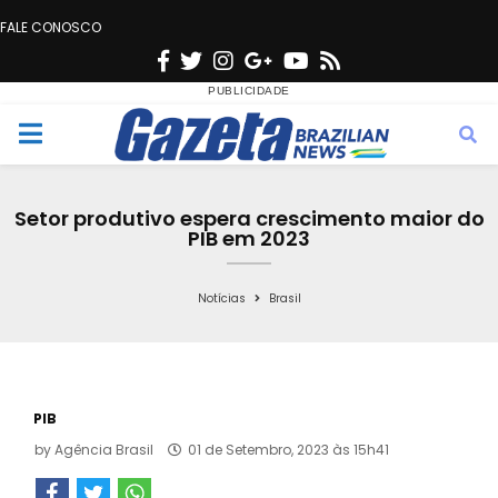
FALE CONOSCO
F
T
I
G
Y
R
a
w
n
o
o
s
c
i
s
o
u
s
M
e
t
t
g
t
e
b
t
a
l
u
Setor produtivo espera crescimento maior do
o
e
g
e
b
PIB em 2023
n
o
r
r
e
k
a
Notícias
Brasil
u
m
PIB
by
Agência Brasil
01 de Setembro, 2023 às 15h41