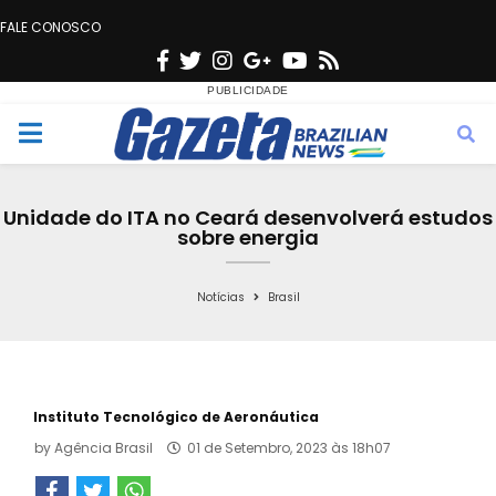
FALE CONOSCO
F
T
I
G
Y
R
a
w
n
o
o
s
c
i
s
o
u
s
M
e
t
t
g
t
e
b
t
a
l
u
Unidade do ITA no Ceará desenvolverá estudos
o
e
g
e
b
sobre energia
n
o
r
r
e
k
a
Notícias
Brasil
u
m
Instituto Tecnológico de Aeronáutica
by
Agência Brasil
01 de Setembro, 2023 às 18h07