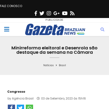
FALE CONOSCO
F
T
I
G
Y
R
a
w
n
o
o
s
c
i
s
o
u
s
M
e
t
t
g
t
e
b
t
a
l
u
Minirreforma eleitoral e Desenrola são
o
e
g
e
b
destaque da semana na Câmara
n
o
r
r
e
k
a
Notícias
Brasil
u
m
Congresso
by
Agência Brasil
03 de Setembro, 2023 às 15h16