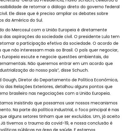
ecretaria-Geral da Presidência, Flávio Schuch, celebrou a
ssibilidade de retomar o diálogo direto do governo federal
il. Ele disse que é preciso ampliar os debates sobre
s da América do Sul.
rdo do Mercosul com a União Europeia é diretamente
va das aspirações da sociedade civil. O presidente Lula tem
retomar a participação efetiva da sociedade. O acordo de
 que não interessam mais ao Brasil. O país quer negociar,
Europeia escute e negocie questões ambientais, da
governamentais. Não queremos entrar em um acordo que
ustrialização do nosso país”, disse Schuch.
 Gough, Diretor do Departamento de Política Econômica,
ério das Relações Exteriores, detalhou alguns pontos que
erno brasileiro nas negociações com a União Europeia.
 estamos insistindo que possamos usar nossos mecanismos
. Na parte da política industrial, o foco principal é nas
e alguns setores tinham que ser excluídos. Um, já aceito
. Já tivemos o trauma da covid-19, e nossa conclusão é
políticas públicas na área de saúde. E estamos