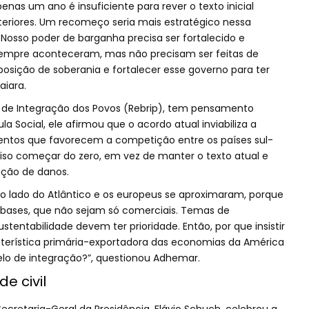
as um ano é insuficiente para rever o texto inicial
eriores. Um recomeço seria mais estratégico nessa
 Nosso poder de barganha precisa ser fortalecido e
sempre aconteceram, mas não precisam ser feitas de
osição de soberania e fortalecer esse governo para ter
aiara.
a de Integração dos Povos (Rebrip), tem pensamento
a Social, ele afirmou que o acordo atual inviabiliza a
mentos que favorecem a competição entre os países sul-
ciso começar do zero, em vez de manter o texto atual e
ução de danos.
o lado do Atlântico e os europeus se aproximaram, porque
bases, que não sejam só comerciais. Temas de
stentabilidade devem ter prioridade. Então, por que insistir
terística primária-exportadora das economias da América
lo de integração?”, questionou Adhemar.
e civil