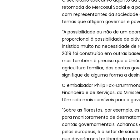
O secretário executivo adjunto da S
retomada do Mercosul Social e a po
com representantes da sociedade civ
temas que afligem governos e povo
“A possibilidade ou não de um aco
proporcional à possibilidade de oiti
insistido muito na necessidade de 
2019 foi construído em outras bases
mas também é preciso que a União 
agricultura familiar, das contas 
signifique de alguma forma a desind
O embaixador Philip Fox-Drummond
Financeira e de Serviços, do Minist
têm sido mais sensíveis para o gov
"Sobre as florestas, por exemplo,
para monitoramento de desmatamento
contas governamentais. Achamos qu
pelos europeus, é o setor de saúde
que deveríamos ter liberdade para 