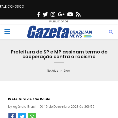
FALE CONOSCO
F
T
I
G
Y
R
a
w
n
o
o
s
c
i
s
o
u
s
M
e
t
t
g
t
e
b
t
a
l
u
Prefeitura de SP e MP assinam termo de
o
e
g
e
b
cooperação contra o racismo
n
o
r
r
e
k
a
Notícias
Brasil
u
m
Prefeitura de São Paulo
by
Agência Brasil
19 de Dezembro, 2023 às 20h59