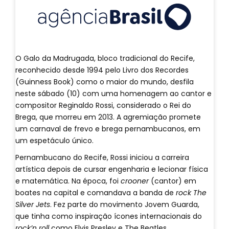
O Galo da Madrugada, bloco tradicional do Recife,
reconhecido desde 1994 pelo Livro dos Recordes
(Guinness Book) como o maior do mundo, desfila
neste sábado (10) com uma homenagem ao cantor e
compositor Reginaldo Rossi, considerado o Rei do
Brega, que morreu em 2013. A agremiação promete
um carnaval de frevo e brega pernambucanos, em
um espetáculo único.
Pernambucano do Recife, Rossi iniciou a carreira
artística depois de cursar engenharia e lecionar física
e matemática. Na época, foi
crooner
(cantor) em
boates na capital e comandava a banda de
rock The
Silver Jets
. Fez parte do movimento Jovem Guarda,
que tinha como inspiração ícones internacionais do
rock’n roll
como Elvis Presley e The Beatles.