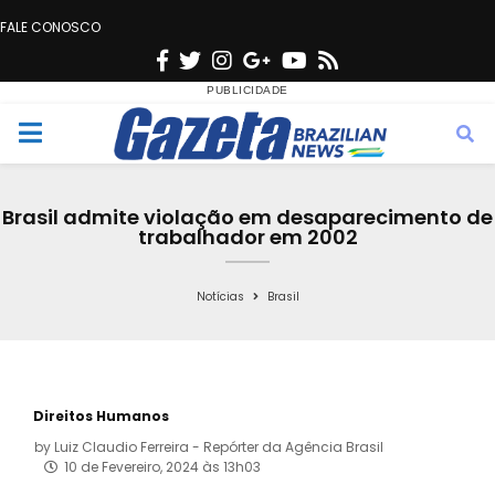
FALE CONOSCO
F
T
I
G
Y
R
a
w
n
o
o
s
c
i
s
o
u
s
M
e
t
t
g
t
e
b
t
a
l
u
Brasil admite violação em desaparecimento de
o
e
g
e
b
trabalhador em 2002
n
o
r
r
e
k
a
Notícias
Brasil
u
m
Direitos Humanos
by
Luiz Claudio Ferreira - Repórter da Agência Brasil
10 de Fevereiro, 2024 às 13h03