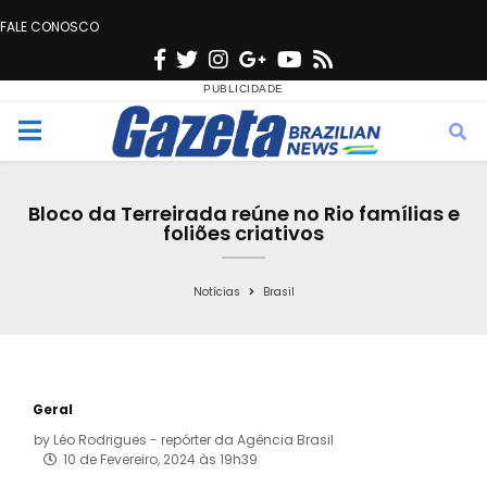
FALE CONOSCO
F
T
I
G
Y
R
a
w
n
o
o
s
c
i
s
o
u
s
M
e
t
t
g
t
e
b
t
a
l
u
Bloco da Terreirada reúne no Rio famílias e
o
e
g
e
b
foliões criativos
n
o
r
r
e
k
a
Notícias
Brasil
u
m
Geral
by
Léo Rodrigues - repórter da Agência Brasil
10 de Fevereiro, 2024 às 19h39