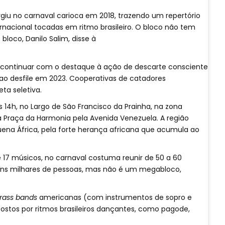
rgiu no carnaval carioca em 2018, trazendo um repertório
rnacional tocadas em ritmo brasileiro. O bloco não tem
loco, Danilo Salim, disse à
é continuar com o destaque à ação de descarte consciente
 ao desfile em 2023. Cooperativas de catadores
a seletiva.
14h, no Largo de São Francisco da Prainha, na zona
 a Praça da Harmonia pela Avenida Venezuela. A região
a África, pela forte herança africana que acumula ao
 17 músicos, no carnaval costuma reunir de 50 a 60
uns milhares de pessoas, mas não é um megabloco,
rass bands
americanas (com instrumentos de sopro e
ostos por ritmos brasileiros dançantes, como pagode,