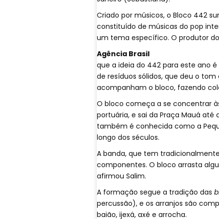
Criado por músicos, o Bloco 442 su
constituído de músicas do pop inte
um tema específico. O produtor do b
Agência Brasil
que a ideia do 442 para este ano 
de resíduos sólidos, que deu o tom
acompanham o bloco, fazendo colet
O bloco começa a se concentrar às 
portuária, e sai da Praça Mauá até
também é conhecida como a Pequen
longo dos séculos.
A banda, que tem tradicionalmente
componentes. O bloco arrasta alg
afirmou Salim.
A formação segue a tradição das
b
percussão), e os arranjos são comp
baião, ijexá, axé e arrocha.