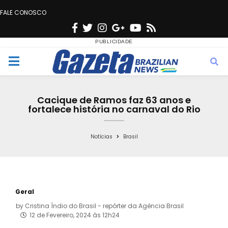
FALE CONOSCO
F
T
I
G
Y
R
a
w
n
o
o
s
c
i
s
o
u
s
M
e
t
t
g
t
e
b
t
a
l
u
Cacique de Ramos faz 63 anos e
o
e
g
e
b
fortalece história no carnaval do Rio
n
o
r
r
e
k
a
Notícias
Brasil
u
m
Geral
by
Cristina Índio do Brasil - repórter da Agência Brasil
12 de Fevereiro, 2024 às 12h24