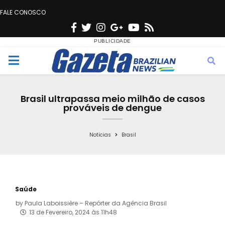
FALE CONOSCO
F
T
I
G
Y
R
a
w
n
o
o
s
c
i
s
o
u
s
M
e
t
t
g
t
e
b
t
a
l
u
Brasil ultrapassa meio milhão de casos
o
e
g
e
b
prováveis de dengue
n
o
r
r
e
k
a
Notícias
Brasil
u
m
Saúde
by
Paula Laboissière – Repórter da Agência Brasil
13 de Fevereiro, 2024 às 11h48