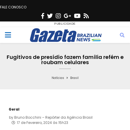
FALE CONOSCO
F
T
I
G
Y
R
a
w
n
o
o
s
c
i
s
o
u
s
M
e
t
t
g
t
e
b
t
a
l
u
Fugitivos de presídio fazem família refém e
o
e
g
e
b
roubam celulares
n
o
r
r
e
k
a
Notícias
Brasil
u
m
Geral
by
Bruno Bocchini – Repórter da Agência Brasil
17 de Fevereiro, 2024 às 15h23