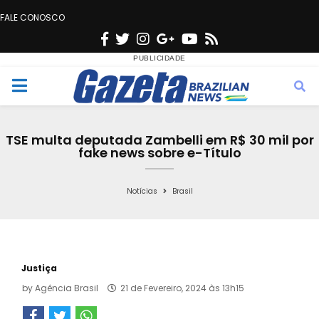
FALE CONOSCO
F
T
I
G
Y
R
a
w
n
o
o
s
c
i
s
o
u
s
M
e
t
t
g
t
e
b
t
a
l
u
TSE multa deputada Zambelli em R$ 30 mil por
o
e
g
e
b
fake news sobre e-Título
n
o
r
r
e
k
a
Notícias
Brasil
u
m
Justiça
by
Agência Brasil
21 de Fevereiro, 2024 às 13h15