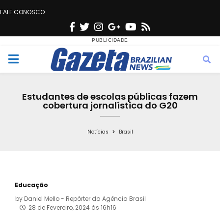
FALE CONOSCO
F
T
I
G
Y
R
a
w
n
o
o
s
c
i
s
o
u
s
M
e
t
t
g
t
e
b
t
a
l
u
Estudantes de escolas públicas fazem
o
e
g
e
b
cobertura jornalística do G20
n
o
r
r
e
k
a
Notícias
Brasil
u
m
Educação
by
Daniel Mello - Repórter da Agência Brasil
28 de Fevereiro, 2024 às 16h16