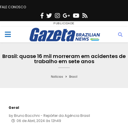
FALE CONOSCO
F
T
I
G
Y
R
a
w
n
o
o
s
c
i
s
o
u
s
M
e
t
t
g
t
e
b
t
a
l
u
Brasil: quase 16 mil morreram em acidentes de
o
e
g
e
b
trabalho em sete anos
n
o
r
r
e
k
a
Notícias
Brasil
u
m
Geral
by
Bruno Bocchni - Repórter da Agência Brasil
06 de Abril, 2024 às 12h49