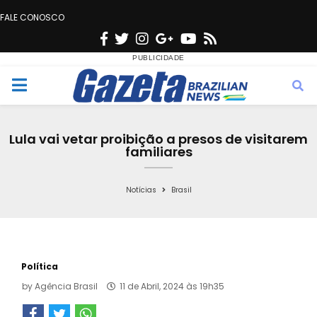
FALE CONOSCO
F
T
I
G
Y
R
a
w
n
o
o
s
c
i
s
o
u
s
M
e
t
t
g
t
e
b
t
a
l
u
Lula vai vetar proibição a presos de visitarem
o
e
g
e
b
familiares
n
o
r
r
e
k
a
Notícias
Brasil
u
m
Política
by
Agência Brasil
11 de Abril, 2024 às 19h35