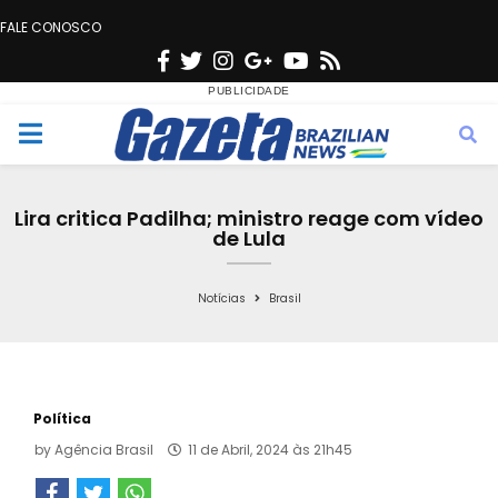
FALE CONOSCO
F
T
I
G
Y
R
a
w
n
o
o
s
c
i
s
o
u
s
M
e
t
t
g
t
e
b
t
a
l
u
Lira critica Padilha; ministro reage com vídeo
o
e
g
e
b
de Lula
n
o
r
r
e
k
a
Notícias
Brasil
u
m
Política
by
Agência Brasil
11 de Abril, 2024 às 21h45