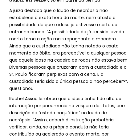
o idoso estivesse vivo em parte do tempo”.
A juíza destaca que o laudo de necrópsia não
estabelece a exata hora da morte, nem afasta a
possibilidade de que o idoso já estivesse morto ao
entrar no banco. “A possibilidade de já ter sido levado
morto torna a ação mais repugnante e macabra.
Ainda que a custodiada não tenha notado o exato
momento do óbito, era perceptível a qualquer pessoa
que aquele idoso na cadeira de rodas não estava bem.
Diversas pessoas que cruzaram com a custodiada e o
Sr. Paulo ficaram perplexos com a cena. E a
custodiada teria sido a única pessoa a não perceber?”,
questionou.
Rachel Assad lembrou que o idoso tinha tido alta de
internação por pneumonia na véspera dos fatos, com
descrição de “estado caquético” no laudo de
necrópsia. “Assim, caberá à instrução probatória
verificar, ainda, se a própria conduta não teria
contribuído ou acelerado o evento morte, por