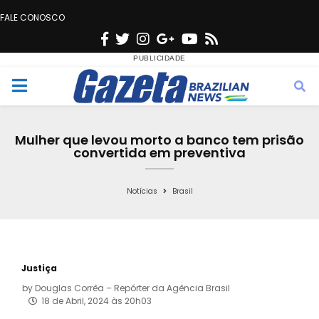
FALE CONOSCO
F
T
I
G
Y
R
a
w
n
o
o
s
c
i
s
o
u
s
M
e
t
t
g
t
e
b
t
a
l
u
Mulher que levou morto a banco tem prisão
o
e
g
e
b
convertida em preventiva
n
o
r
r
e
k
a
Notícias
Brasil
u
m
Justiça
by
Douglas Corrêa – Repórter da Agência Brasil
18 de Abril, 2024 às 20h03